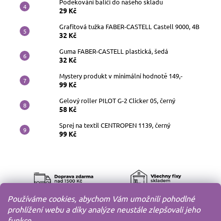
Poděkování baliči do našeho skladu
29 Kč
Grafitová tužka FABER-CASTELL Castell 9000, 4B
32 Kč
Guma FABER-CASTELL plastická, šedá
32 Kč
Mystery produkt v minimální hodnotě 149,-
99 Kč
Gelový roller PILOT G-2 Clicker 05, černý
58 Kč
Sprej na textil CENTROPEN 1139, černý
99 Kč
Používáme cookies, abychom Vám umožnili pohodlné
prohlížení webu a díky analýze neustále zlepšovali jeho
funkce.