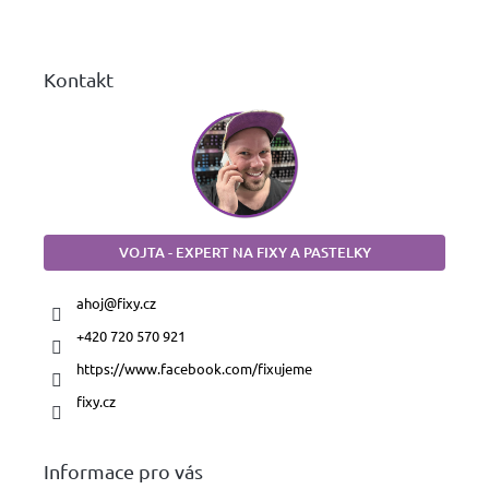
í
Kontakt
VOJTA - EXPERT NA FIXY A PASTELKY
ahoj
@
fixy.cz
+420 720 570 921
https://www.facebook.com/fixujeme
fixy.cz
Informace pro vás