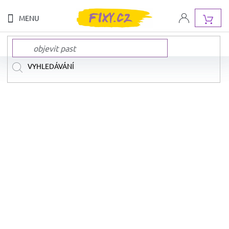
Přejít
na
NÁK
obsah
KOŠ
NOVINKY
NAŠE
ZNAČKY
AKCE
A
SLEVY
DOPRAVA
ZDARMA
SADY
FIX
A
PASTELEK