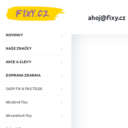
Přejít
na
obsah
ahoj@fixy.cz
Domů
Inkoustové 
NOVINKY
NAŠE ZNAČKY
AKCE A SLEVY
DOPRAVA ZDARMA
SADY FIX A PASTELEK
Akrylové fixy
Akvarelové fixy