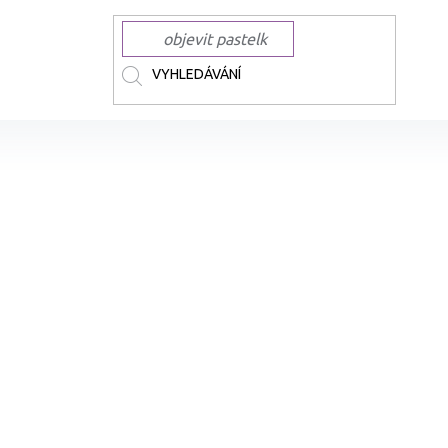
fixy
PILOT Pintor akrylové
PILOT Pintor F 1,5mm