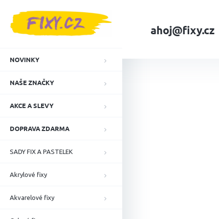
Přejít
na
obsah
ahoj@fixy.cz
Domů
Náplně a i
NOVINKY
NAŠE ZNAČKY
AKCE A SLEVY
DOPRAVA ZDARMA
SADY FIX A PASTELEK
Akrylové fixy
Akvarelové fixy