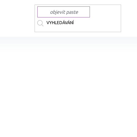
nkousty
LAMY náplně a inkousty