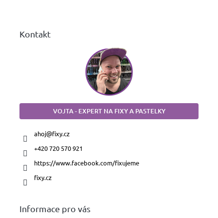
í
Kontakt
VOJTA - EXPERT NA FIXY A PASTELKY
ahoj
@
fixy.cz
+420 720 570 921
https://www.facebook.com/fixujeme
fixy.cz
Informace pro vás