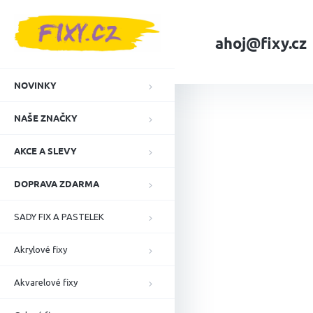
Přejít
na
obsah
ahoj@fixy.cz
Domů
Lihové fixy
NOVINKY
NAŠE ZNAČKY
AKCE A SLEVY
DOPRAVA ZDARMA
SADY FIX A PASTELEK
Akrylové fixy
Akvarelové fixy