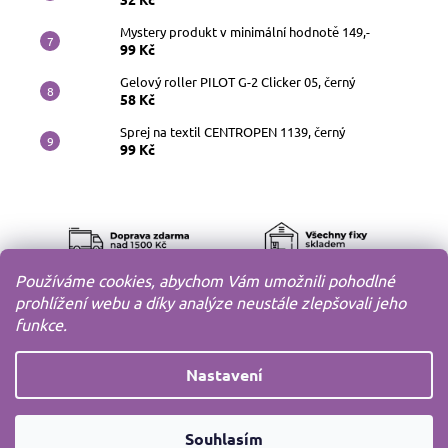
Mystery produkt v minimální hodnotě 149,-
99 Kč
Gelový roller PILOT G-2 Clicker 05, černý
58 Kč
Sprej na textil CENTROPEN 1139, černý
99 Kč
Používáme cookies, abychom Vám umožnili pohodlné
prohlížení webu a díky analýze neustále zlepšovali jeho
funkce.
Nastavení
Copyright 2010-2026
MODELOV s.r.o.
Všechna práva
Souhlasím
vyhrazena.
Vytvořil
Shoptet