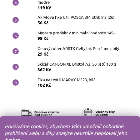
modré
119 Kč
Akrylová fixa UNI POSCA 3M, stříbrná (26)
56 Kč
Mystery produkt v minimální hodnotě 149,-
99 Kč
Gelový roller ARRTX Gelly Ink Pen 1 mm, bílý
29 Kč
Skicář CANSON XL Bristol A3, 50 listů 180 g
362 Kč
Fixa na textil MARVY M223, bílá
102 Kč
Používáme cookies, abychom Vám umožnili pohodlné
prohlížení webu a díky analýze neustále zlepšovali jeho
funkce.