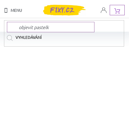
Přejít
na
NÁK
obsah
KOŠ
NOVINKY
NAŠE
ZNAČKY
AKCE
A
SLEVY
DOPRAVA
ZDARMA
SADY
FIX
A
PASTELEK