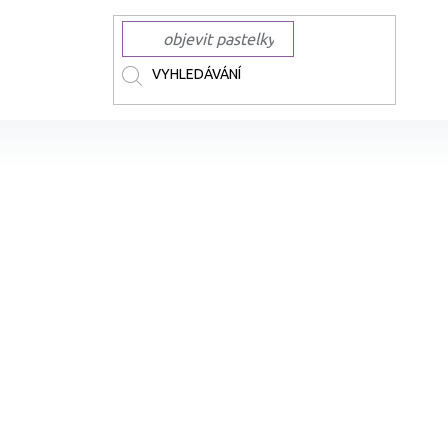
užky a voskovky
Pastelky
DERWENT Metallic metalické pastelky