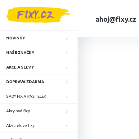
Přejít
na
obsah
ahoj@fixy.cz
Domů
Pastelky, t
NOVINKY
NAŠE ZNAČKY
AKCE A SLEVY
DOPRAVA ZDARMA
SADY FIX A PASTELEK
Akrylové fixy
Akvarelové fixy