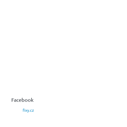
Z
á
p
a
Facebook
t
í
fixy.cz