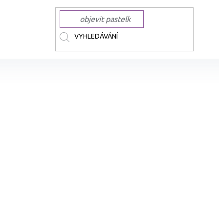
ČKY
APLI