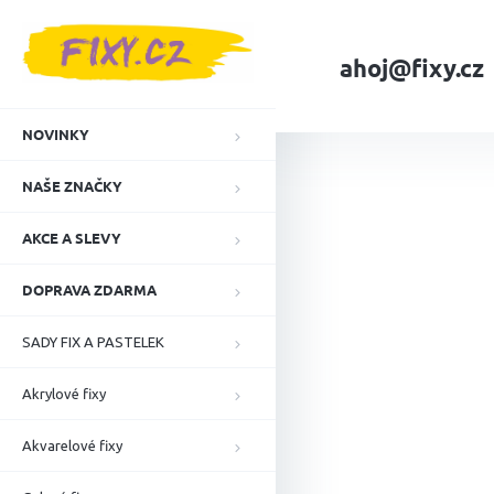
Přejít
na
obsah
ahoj@fixy.cz
Domů
NAŠE ZNA
NOVINKY
NAŠE ZNAČKY
AKCE A SLEVY
DOPRAVA ZDARMA
SADY FIX A PASTELEK
Akrylové fixy
Akvarelové fixy