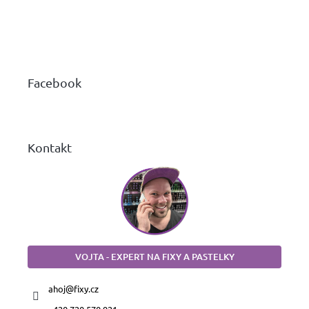
Z
á
p
a
Facebook
t
í
Kontakt
VOJTA - EXPERT NA FIXY A PASTELKY
ahoj
@
fixy.cz