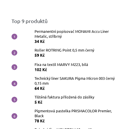
Top 9 produktů
Permanentní popisovač MONAMI Accu Liner
Metalic, stříbrný
34 Kč
Roller ROTRING Point 0,5 mm černý
59 Kč
Fixa na textil MARVY M223, bílá
102 Kč
Technický liner SAKURA Pigma Micron 003 černý
0,15 mm
64 Kč
Tištěná faktura přiložená do zásilky
5 Kč
Pigmentová pastelka PRISMACOLOR Premier,
Black
78 Kč