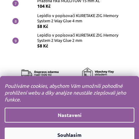
Prázdná fixa MOLOTOW 15 mm XL
104 Kč
Lepidlo v popisovači KURETAKE ZIG Memory
System 2 Way Glue 4 mm
58 Kč
Lepidlo v popisovači KURETAKE ZIG Memory
System 2 Way Glue 2 mm
58 Kč
Používáme cookies, abychom Vám umožnili pohodlné
prohlížení webu a díky analýze neustále zlepšovali jeho
funkce.
Nastavení
Copyright 2010-2026
MODELOV s.r.o.
Všechna práva
Souhlasím
vyhrazena.
Vytvořil
Shoptet