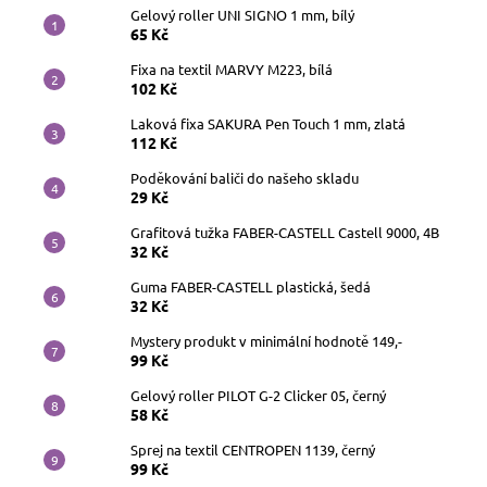
Gelový roller UNI SIGNO 1 mm, bílý
65 Kč
Fixa na textil MARVY M223, bílá
102 Kč
Laková fixa SAKURA Pen Touch 1 mm, zlatá
112 Kč
Poděkování baliči do našeho skladu
29 Kč
Grafitová tužka FABER-CASTELL Castell 9000, 4B
32 Kč
Guma FABER-CASTELL plastická, šedá
32 Kč
Mystery produkt v minimální hodnotě 149,-
99 Kč
Gelový roller PILOT G-2 Clicker 05, černý
58 Kč
Sprej na textil CENTROPEN 1139, černý
99 Kč