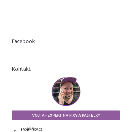
Z
á
p
a
Facebook
t
í
Kontakt
VOJTA - EXPERT NA FIXY A PASTELKY
ahoj
@
fixy.cz