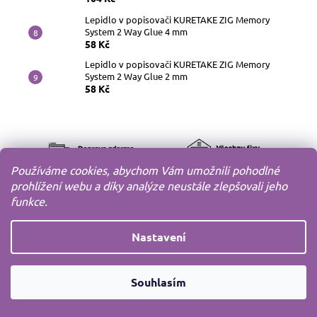
Lepidlo v popisovači KURETAKE ZIG Memory
System 2 Way Glue 4 mm
58 Kč
Lepidlo v popisovači KURETAKE ZIG Memory
System 2 Way Glue 2 mm
58 Kč
Používáme cookies, abychom Vám umožnili pohodlné
prohlížení webu a díky analýze neustále zlepšovali jeho
funkce.
Nastavení
Souhlasím
Copyright 2010-2026
MODELOV s.r.o.
Všechna práva
vyhrazena.
Vytvořil
Shoptet