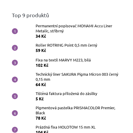
Top 9 produktů
Permanentní popisovač MONAMI Accu Liner
Metalic, stříbrný
34 Kč
Roller ROTRING Point 0,5 mm černý
59 Kč
Fixa na textil MARVY M223, bílá
102 Kč
Technický liner SAKURA Pigma Micron 003 černý
0,15 mm
64 Kč
Tištěná faktura přiložená do zásilky
5 Kč
Pigmentová pastelka PRISMACOLOR Premier,
Black
78 Kč
Prázdná fixa MOLOTOW 15 mm XL
104 Kč