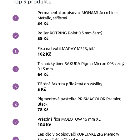
Top 9 produktů
voskovky
Permanentní popisovač MONAMI Accu Liner
Metalic, stříbrný
Plnicí
34 Kč
a
bombičková
Roller ROTRING Point 0,5 mm černý
pera
59 Kč
Fixa na textil MARVY M223, bílá
Kuličková
102 Kč
pera
a
rollery
Technický liner SAKURA Pigma Micron 003 černý
0,15 mm
64 Kč
Náplně
a
Tištěná faktura přiložená do zásilky
inkousty
5 Kč
Pigmentová pastelka PRISMACOLOR Premier,
Black
Penály
78 Kč
a
pouzdra
Prázdná fixa MOLOTOW 15 mm XL
104 Kč
Bloky,
diáře
Lepidlo v popisovači KURETAKE ZIG Memory
a
System 2 Way Glue 4 mm