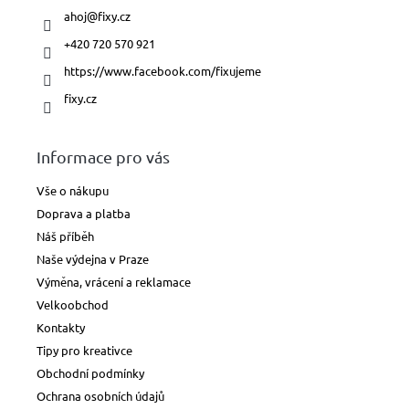
Lakové
ahoj
@
fixy.cz
fixy
+420 720 570 921
Lihové
https://www.facebook.com/fixujeme
fixy
fixy.cz
Technické
linery
Informace pro vás
Metalické
Vše o nákupu
fixy
Doprava a platba
Náš příběh
Pastelové
fixy
Naše výdejna v Praze
Výměna, vrácení a reklamace
Dětské
Velkoobchod
a
školní
Kontakty
fixy
Tipy pro kreativce
Obchodní podmínky
Zvýrazňovače
Ochrana osobních údajů