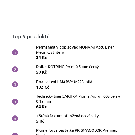
Top 9 produktů
Permanentní popisovač MONAMI Accu Liner
Metalic, stříbrný
34 Kč
Roller ROTRING Point 0,5 mm černý
59 Kč
Fixa na textil MARVY M223, bílá
102 Kč
Technický liner SAKURA Pigma Micron 003 černý
0,15 mm
64 Kč
Tištěná faktura přiložená do zásilky
5 Kč
Pigmentová pastelka PRISMACOLOR Premier,