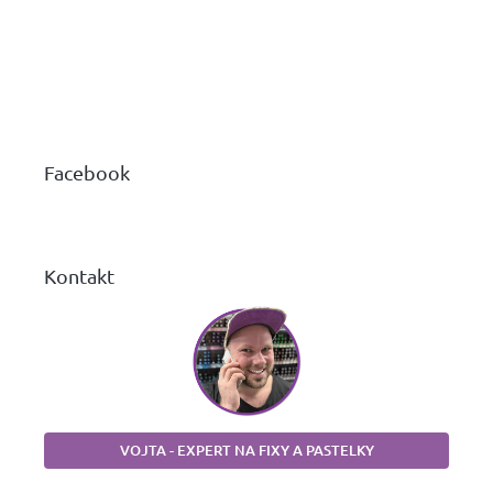
Z
á
p
a
Facebook
t
í
Kontakt
VOJTA - EXPERT NA FIXY A PASTELKY