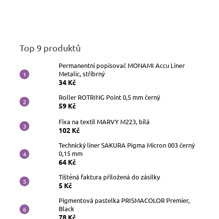
Top 9 produktů
Permanentní popisovač MONAMI Accu Liner
Metalic, stříbrný
34 Kč
Roller ROTRING Point 0,5 mm černý
59 Kč
Fixa na textil MARVY M223, bílá
102 Kč
Technický liner SAKURA Pigma Micron 003 černý
0,15 mm
64 Kč
Tištěná faktura přiložená do zásilky
5 Kč
Pigmentová pastelka PRISMACOLOR Premier,
Black
78 Kč