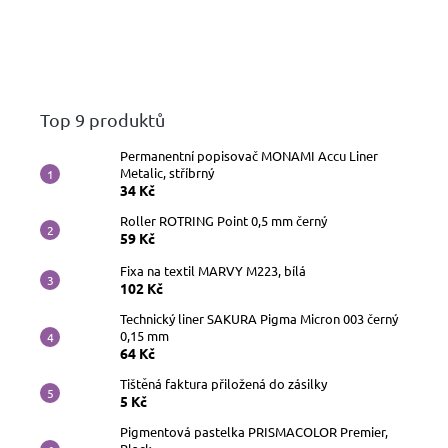
Top 9 produktů
Permanentní popisovač MONAMI Accu Liner
Metalic, stříbrný
34 Kč
Roller ROTRING Point 0,5 mm černý
59 Kč
Fixa na textil MARVY M223, bílá
102 Kč
Technický liner SAKURA Pigma Micron 003 černý
0,15 mm
64 Kč
Tištěná faktura přiložená do zásilky
5 Kč
Pigmentová pastelka PRISMACOLOR Premier,