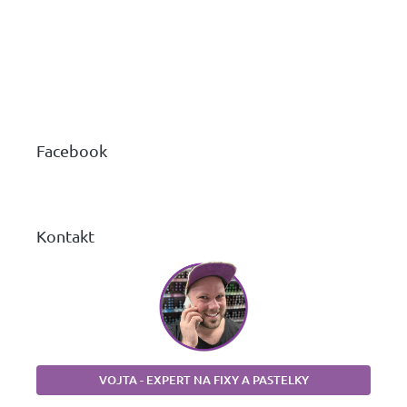
Z
á
p
a
Facebook
t
í
Kontakt
VOJTA - EXPERT NA FIXY A PASTELKY