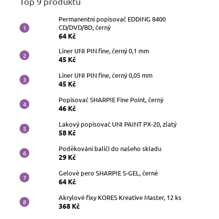
Top 9 produktů
Permanentní popisovač EDDING 8400
CD/DVD/BD, černý
64 Kč
Liner UNI PIN fine, černý 0,1 mm
45 Kč
Liner UNI PIN fine, černý 0,05 mm
45 Kč
Popisovač SHARPIE Fine Point, černý
46 Kč
Lakový popisovač UNI PAINT PX-20, zlatý
58 Kč
Poděkování baliči do našeho skladu
29 Kč
Gelové pero SHARPIE S-GEL, černé
64 Kč
Akrylové fixy KORES Kreative Master, 12 ks
368 Kč