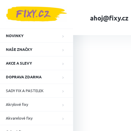
Přejít
na
obsah
ahoj@fixy.cz
Domů
Lihové fixy
NOVINKY
NAŠE ZNAČKY
AKCE A SLEVY
DOPRAVA ZDARMA
SADY FIX A PASTELEK
Akrylové fixy
Akvarelové fixy