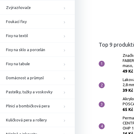
Zvýrazňovače
Foukací fixy
Fixy na textil
Top 9 produkt
Fixy na sklo a porcelán
Značk
FABER
Fixy na tabule
maso,
49 Kč
Domácnost a průmysl
Lakov
2,8 mm
39 Kč
Pastelky, tužky a voskovky
Akrylo
POSCA 
Plnicí a bombičková pera
65 Kč
Perman
Kuličková pera a rollery
CENTR
OHP 1
16 Kč