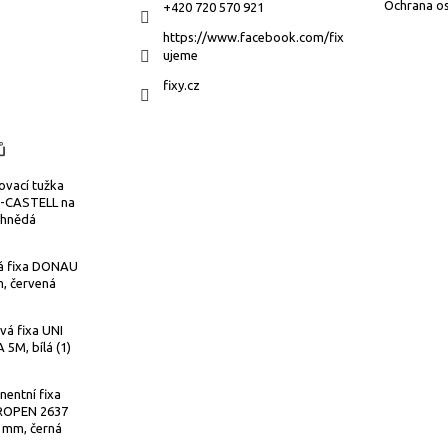
Ochrana os
+420 720 570 921
https://www.facebook.com/fix
ujeme
fixy.cz
ů
ovací tužka
-CASTELL na
 hnědá
á fixa DONAU
, červená
vá fixa UNI
5M, bílá (1)
entní fixa
OPEN 2637
 mm, černá