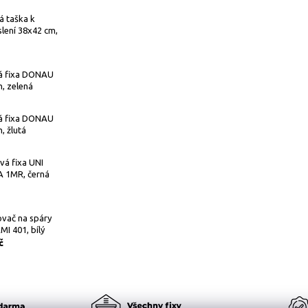
á taška k
lení 38x42 cm,
á fixa DONAU
, zelená
á fixa DONAU
, žlutá
vá fixa UNI
 1MR, černá
vač na spáry
I 401, bílý
č