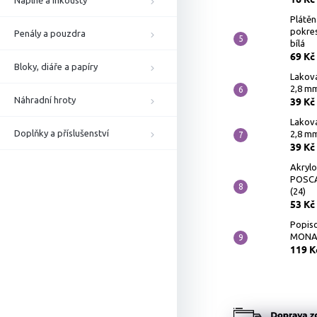
Náplně a inkousty
Plátěn
pokres
Penály a pouzdra
bílá
69 Kč
Bloky, diáře a papíry
Lakov
2,8 mm
Náhradní hroty
39 Kč
Lakov
Doplňky a příslušenství
2,8 mm
39 Kč
Akrylo
POSCA
(24)
53 Kč
Popiso
MONAM
119 K