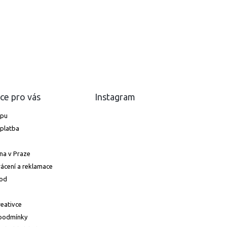
ce pro vás
Instagram
upu
platba
na v Praze
ácení a reklamace
od
reativce
podmínky