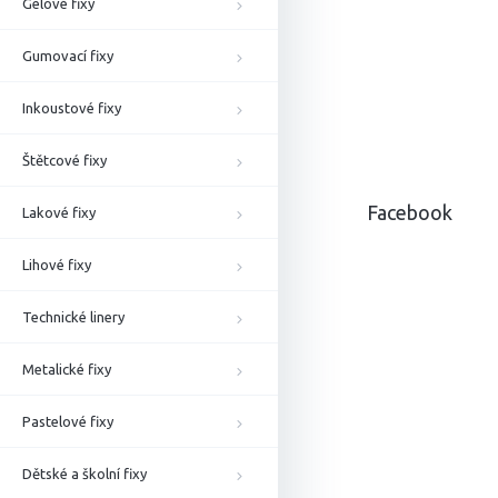
Gelové fixy
Gumovací fixy
Inkoustové fixy
Z
á
Štětcové fixy
p
a
Facebook
Lakové fixy
t
í
Lihové fixy
Technické linery
Metalické fixy
Pastelové fixy
Dětské a školní fixy