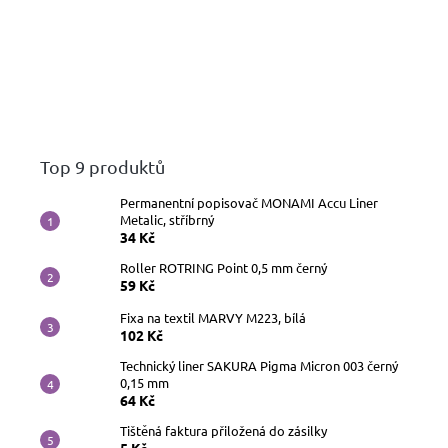
Top 9 produktů
Permanentní popisovač MONAMI Accu Liner
Metalic, stříbrný
34 Kč
Roller ROTRING Point 0,5 mm černý
59 Kč
Fixa na textil MARVY M223, bílá
102 Kč
Technický liner SAKURA Pigma Micron 003 černý
0,15 mm
64 Kč
Tištěná faktura přiložená do zásilky