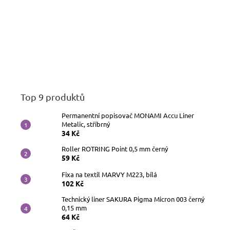
Top 9 produktů
Permanentní popisovač MONAMI Accu Liner
Metalic, stříbrný
34 Kč
Roller ROTRING Point 0,5 mm černý
59 Kč
Fixa na textil MARVY M223, bílá
102 Kč
Technický liner SAKURA Pigma Micron 003 černý
0,15 mm
64 Kč