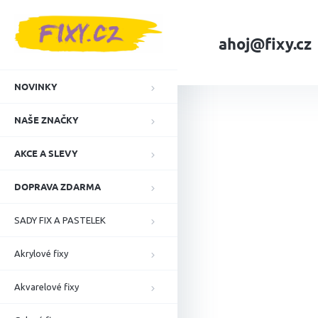
Přejít
na
obsah
ahoj@fixy.cz
Domů
NAŠE ZNA
NOVINKY
NAŠE ZNAČKY
AKCE A SLEVY
DOPRAVA ZDARMA
SADY FIX A PASTELEK
Akrylové fixy
Akvarelové fixy