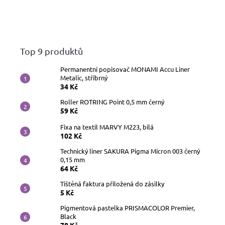
Top 9 produktů
Permanentní popisovač MONAMI Accu Liner
Metalic, stříbrný
34 Kč
Roller ROTRING Point 0,5 mm černý
59 Kč
Fixa na textil MARVY M223, bílá
102 Kč
Technický liner SAKURA Pigma Micron 003 černý
0,15 mm
64 Kč
Tištěná faktura přiložená do zásilky
5 Kč
Pigmentová pastelka PRISMACOLOR Premier,
Black