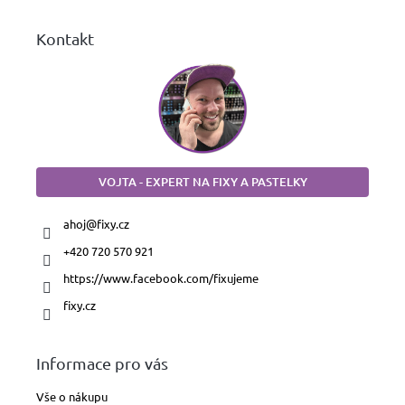
voskovky
Kontakt
Plnicí
a
bombičková
pera
Kuličková
pera
a
VOJTA - EXPERT NA FIXY A PASTELKY
rollery
ahoj
@
fixy.cz
Náplně
a
inkousty
+420 720 570 921
https://www.facebook.com/fixujeme
fixy.cz
Penály
a
pouzdra
Informace pro vás
Bloky,
diáře
Vše o nákupu
a