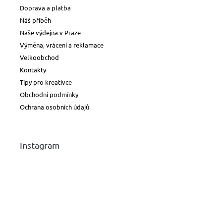
papíry
Doprava a platba
Náš příběh
Naše výdejna v Praze
Náhradní
hroty
Výměna, vrácení a reklamace
Velkoobchod
Doplňky
Kontakty
a
příslušenství
Tipy pro kreativce
Obchodní podmínky
Ochrana osobních údajů
Instagram