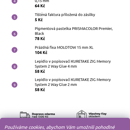
0,15 mm
64 Kč
Tištěná faktura přiložená do zásilky
5 Kč
Pigmentová pastelka PRISMACOLOR Premier,
Black
78 Kč
Prázdná fixa MOLOTOW 15 mm XL
104 Kč
Lepidlo v popisovači KURETAKE ZIG Memory
System 2 Way Glue 4 mm
58 Kč
Lepidlo v popisovači KURETAKE ZIG Memory
System 2 Way Glue 2 mm
58 Kč
Používáme cookies, abychom Vám umožnili pohodlné