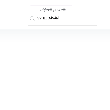
nkousty
WINSOR & NEWTON inkousty