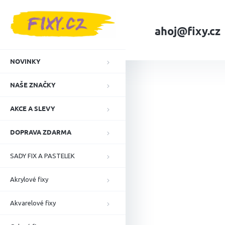
Přejít
na
obsah
ahoj@fixy.cz
Domů
Náplně a i
NOVINKY
NAŠE ZNAČKY
AKCE A SLEVY
DOPRAVA ZDARMA
SADY FIX A PASTELEK
Akrylové fixy
Akvarelové fixy