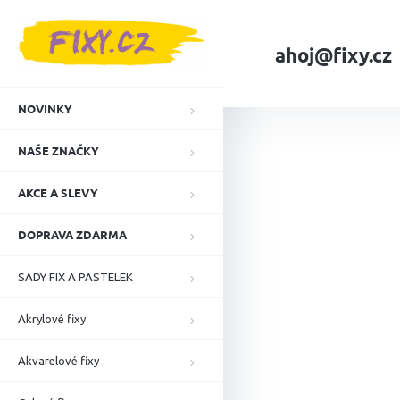
Přejít
na
obsah
ahoj@fixy.cz
Domů
Akrylové fi
NOVINKY
NAŠE ZNAČKY
AKCE A SLEVY
DOPRAVA ZDARMA
SADY FIX A PASTELEK
Akrylové fixy
Akvarelové fixy