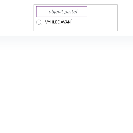
xy
MOLOTOW akrylové One4All
MOLOTOW One4All Medium 4mm