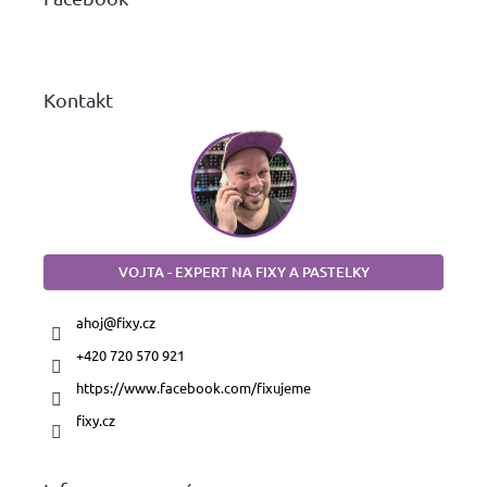
t
í
Kontakt
VOJTA - EXPERT NA FIXY A PASTELKY
ahoj
@
fixy.cz
+420 720 570 921
https://www.facebook.com/fixujeme
fixy.cz