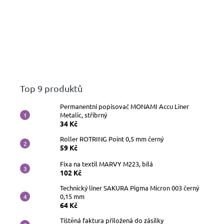
Top 9 produktů
Permanentní popisovač MONAMI Accu Liner
Metalic, stříbrný
34 Kč
Roller ROTRING Point 0,5 mm černý
59 Kč
Fixa na textil MARVY M223, bílá
102 Kč
Technický liner SAKURA Pigma Micron 003 černý
0,15 mm
64 Kč
Tištěná faktura přiložená do zásilky