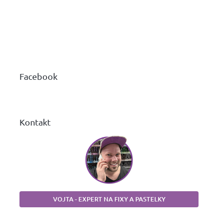
Z
á
p
a
Facebook
t
í
Kontakt
VOJTA - EXPERT NA FIXY A PASTELKY