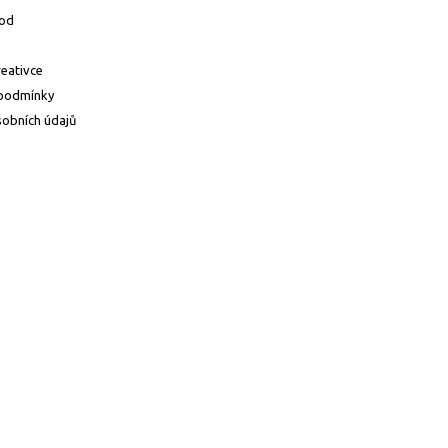
od
reativce
podmínky
obních údajů