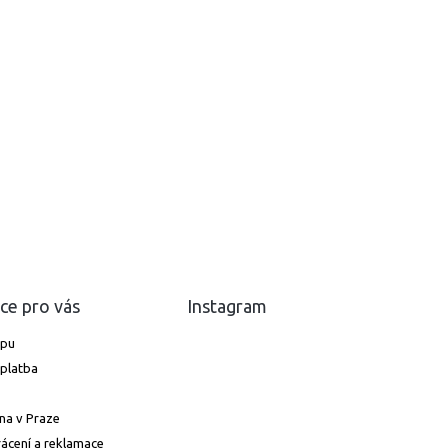
ce pro vás
Instagram
upu
platba
na v Praze
ácení a reklamace