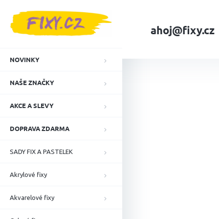
Přejít
na
obsah
ahoj@fixy.cz
Domů
NAŠE ZNA
NOVINKY
NAŠE ZNAČKY
AKCE A SLEVY
DOPRAVA ZDARMA
SADY FIX A PASTELEK
Akrylové fixy
Akvarelové fixy