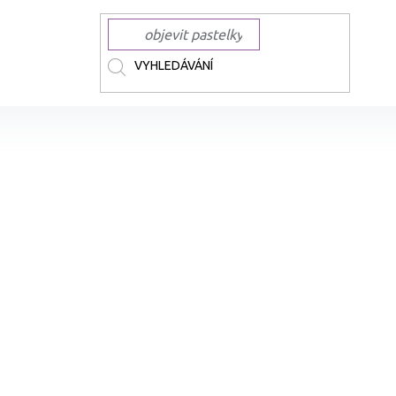
ČKY
TOUCH
TOUCH technické Linery
Technický liner TOUCH černý