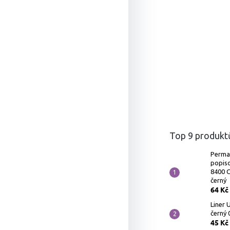
Top 9 produkt
Perma
popis
8400 
černý
64 Kč
Liner U
černý 
45 Kč