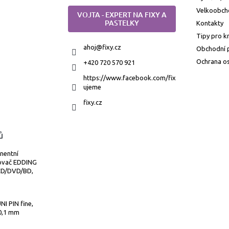
Velkoobch
VOJTA - EXPERT NA FIXY A
PASTELKY
Kontakty
Tipy pro k
ahoj
@
fixy.cz
Obchodní 
Ochrana os
+420 720 570 921
https://www.facebook.com/fix
ujeme
fixy.cz
ů
nentní
ovač EDDING
CD/DVD/BD,
NI PIN fine,
0,1 mm