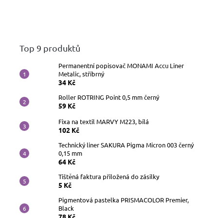
Top 9 produktů
Permanentní popisovač MONAMI Accu Liner
Metalic, stříbrný
34 Kč
Roller ROTRING Point 0,5 mm černý
59 Kč
Fixa na textil MARVY M223, bílá
102 Kč
Technický liner SAKURA Pigma Micron 003 černý
0,15 mm
64 Kč
Tištěná faktura přiložená do zásilky
5 Kč
Pigmentová pastelka PRISMACOLOR Premier,
Black
78 Kč