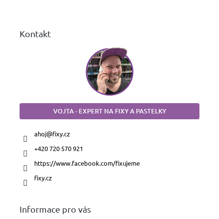
í
Kontakt
VOJTA - EXPERT NA FIXY A PASTELKY
ahoj
@
fixy.cz
+420 720 570 921
https://www.facebook.com/fixujeme
fixy.cz
Informace pro vás