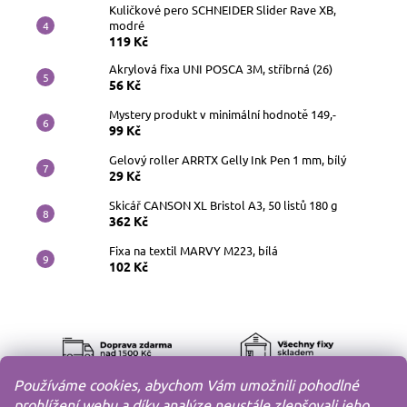
Kuličkové pero SCHNEIDER Slider Rave XB,
modré
119 Kč
Akrylová fixa UNI POSCA 3M, stříbrná (26)
56 Kč
Mystery produkt v minimální hodnotě 149,-
99 Kč
Gelový roller ARRTX Gelly Ink Pen 1 mm, bílý
29 Kč
Skicář CANSON XL Bristol A3, 50 listů 180 g
362 Kč
Fixa na textil MARVY M223, bílá
102 Kč
Používáme cookies, abychom Vám umožnili pohodlné
prohlížení webu a díky analýze neustále zlepšovali jeho