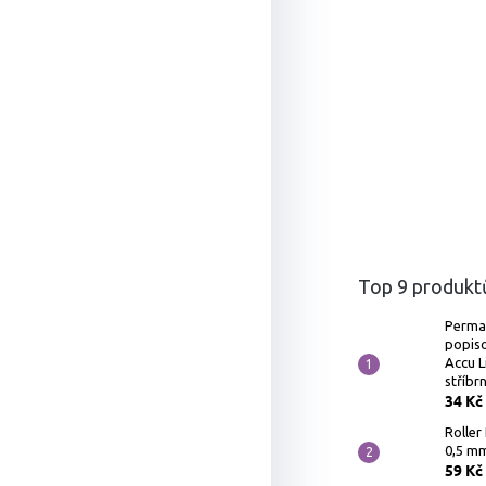
Top 9 produkt
Perma
popis
Accu L
stříbr
34 Kč
Rolle
0,5 mm
59 Kč