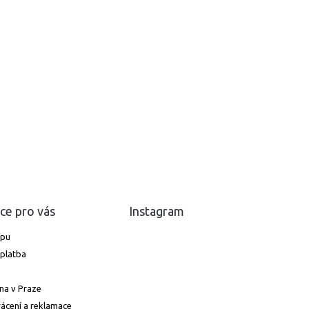
ce pro vás
Instagram
upu
platba
na v Praze
ácení a reklamace