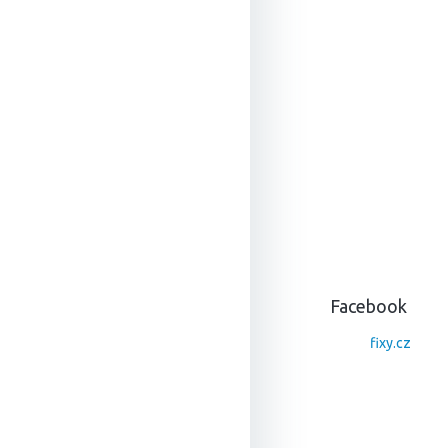
Z
á
p
a
Facebook
t
í
fixy.cz