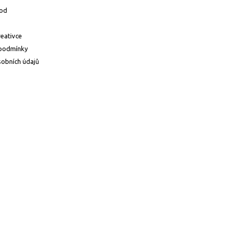
od
reativce
podmínky
obních údajů