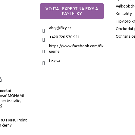
Velkoobch
VOJTA - EXPERT NA FIXY A
PASTELKY
Kontakty
Tipy pro k
ahoj
@
fixy.cz
Obchodní 
Ochrana os
+420 720 570 921
https://www.facebook.com/fix
ujeme
fixy.cz
ů
nentní
ovač MONAMI
iner Metalic,
ný
r ROTRING Point
 černý