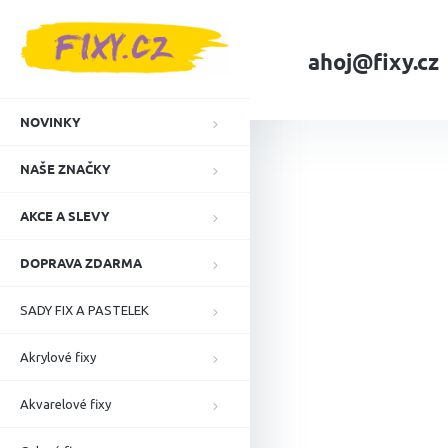
Přejít
na
obsah
ahoj@fixy.cz
Domů
NAŠE ZNA
NOVINKY
NAŠE ZNAČKY
AKCE A SLEVY
DOPRAVA ZDARMA
SADY FIX A PASTELEK
Akrylové fixy
Akvarelové fixy