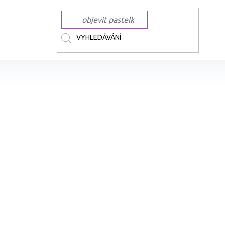
ČKY
CANSON
Skicář CANSON XL Croquis A3, 120 listů 90 g