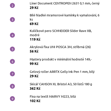
Liner Document CENTROPEN 2631 0,1 mm, černý
29 Kč
Bílé hladké mramorové kamínky k vymalování, 6
ks
69 Kč
Kuličkové pero SCHNEIDER Slider Rave XB,
modré
119 Kč
Akrylová fixa UNI POSCA 3M, stříbrná (26)
56 Kč
Mystery produkt v minimální hodnotě 149,-
99 Kč
Gelový roller ARRTX Gelly Ink Pen 1 mm, bílý
29 Kč
Skicář CANSON XL Bristol A3, 50 listů 180 g
362 Kč
Fixa na textil MARVY M223, bílá
102 Kč