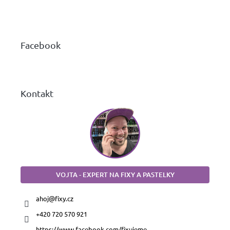
Z
á
p
a
Facebook
t
í
Kontakt
VOJTA - EXPERT NA FIXY A PASTELKY
ahoj
@
fixy.cz
+420 720 570 921
https://www.facebook.com/fixujeme