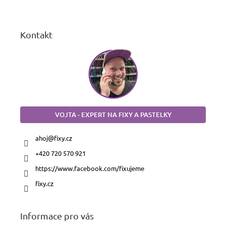
í
Kontakt
VOJTA - EXPERT NA FIXY A PASTELKY
ahoj
@
fixy.cz
+420 720 570 921
https://www.facebook.com/fixujeme
fixy.cz
Informace pro vás