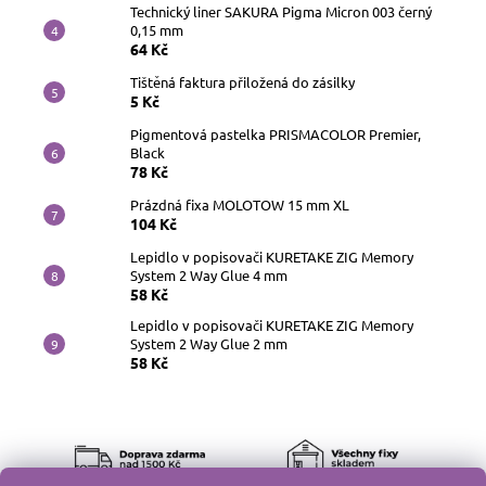
Technický liner SAKURA Pigma Micron 003 černý
0,15 mm
64 Kč
Tištěná faktura přiložená do zásilky
5 Kč
Pigmentová pastelka PRISMACOLOR Premier,
Black
78 Kč
Prázdná fixa MOLOTOW 15 mm XL
104 Kč
Lepidlo v popisovači KURETAKE ZIG Memory
System 2 Way Glue 4 mm
58 Kč
Lepidlo v popisovači KURETAKE ZIG Memory
System 2 Way Glue 2 mm
58 Kč