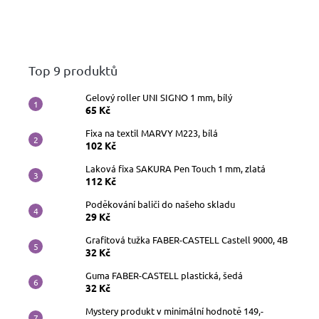
Top 9 produktů
Gelový roller UNI SIGNO 1 mm, bílý
65 Kč
Fixa na textil MARVY M223, bílá
102 Kč
Laková fixa SAKURA Pen Touch 1 mm, zlatá
112 Kč
Poděkování baliči do našeho skladu
29 Kč
Grafitová tužka FABER-CASTELL Castell 9000, 4B
32 Kč
Guma FABER-CASTELL plastická, šedá
32 Kč
Mystery produkt v minimální hodnotě 149,-