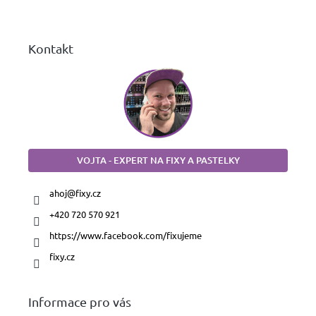
í
Kontakt
VOJTA - EXPERT NA FIXY A PASTELKY
ahoj
@
fixy.cz
+420 720 570 921
https://www.facebook.com/fixujeme
fixy.cz
Informace pro vás