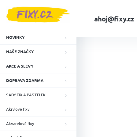
Přejít
na
obsah
ahoj@fixy.cz
Domů
NAŠE ZNA
NOVINKY
NAŠE ZNAČKY
AKCE A SLEVY
DOPRAVA ZDARMA
SADY FIX A PASTELEK
Akrylové fixy
Akvarelové fixy