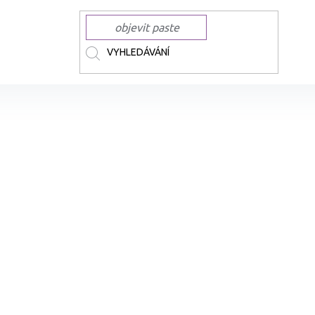
ČKY
COPIC
COPIC lihové Ciao
Lihová fixa COPIC Ciao oboustranná B