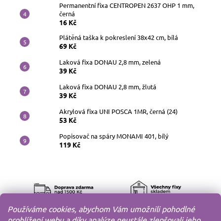
Permanentní fixa CENTROPEN 2637 OHP 1 mm,
černá
16 Kč
Plátěná taška k pokreslení 38x42 cm, bílá
69 Kč
Laková fixa DONAU 2,8 mm, zelená
39 Kč
Laková fixa DONAU 2,8 mm, žlutá
39 Kč
Akrylová fixa UNI POSCA 1MR, černá (24)
53 Kč
Popisovač na spáry MONAMI 401, bílý
119 Kč
Používáme cookies, abychom Vám umožnili pohodlné
prohlížení webu a díky analýze neustále zlepšovali jeho