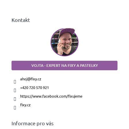
í
Kontakt
VOJTA - EXPERT NA FIXY A PASTELKY
ahoj
@
fixy.cz
+420 720 570 921
https://www.facebook.com/fixujeme
fixy.cz
Informace pro vás