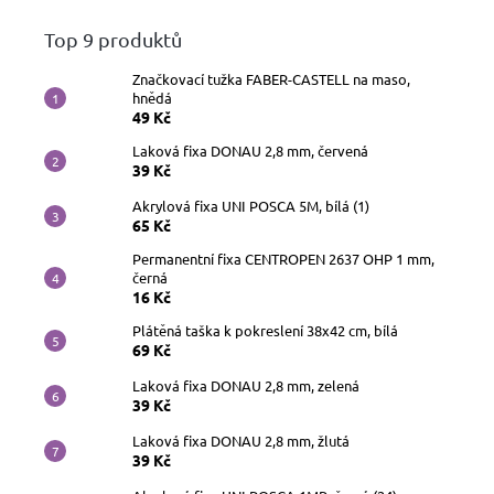
Top 9 produktů
Značkovací tužka FABER-CASTELL na maso,
hnědá
49 Kč
Laková fixa DONAU 2,8 mm, červená
39 Kč
Akrylová fixa UNI POSCA 5M, bílá (1)
65 Kč
Permanentní fixa CENTROPEN 2637 OHP 1 mm,
černá
16 Kč
Plátěná taška k pokreslení 38x42 cm, bílá
69 Kč
Laková fixa DONAU 2,8 mm, zelená
39 Kč
Laková fixa DONAU 2,8 mm, žlutá
39 Kč