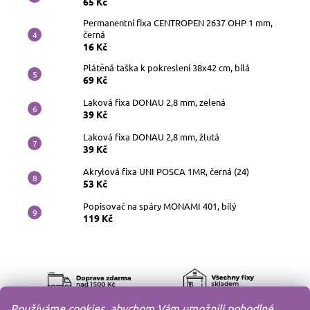
65 Kč
Permanentní fixa CENTROPEN 2637 OHP 1 mm,
černá
16 Kč
Plátěná taška k pokreslení 38x42 cm, bílá
69 Kč
Laková fixa DONAU 2,8 mm, zelená
39 Kč
Laková fixa DONAU 2,8 mm, žlutá
39 Kč
Akrylová fixa UNI POSCA 1MR, černá (24)
53 Kč
Popisovač na spáry MONAMI 401, bílý
119 Kč
Používáme cookies, abychom Vám umožnili pohodlné