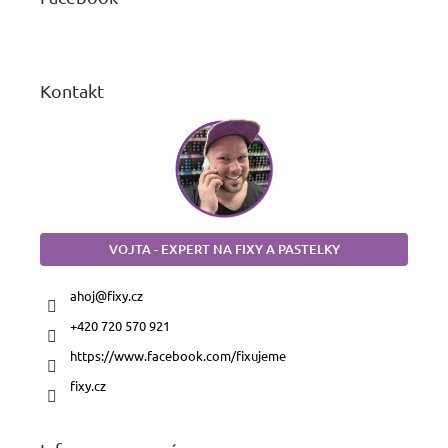
t
í
Kontakt
VOJTA - EXPERT NA FIXY A PASTELKY
ahoj
@
fixy.cz
+420 720 570 921
https://www.facebook.com/fixujeme
fixy.cz