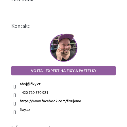
t
í
Kontakt
VOJTA - EXPERT NA FIXY A PASTELKY
ahoj
@
fixy.cz
+420 720 570 921
https://www.facebook.com/fixujeme
fixy.cz