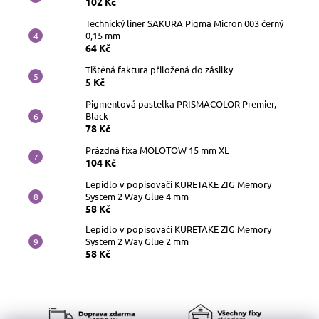
102 Kč
Technický liner SAKURA Pigma Micron 003 černý
0,15 mm
64 Kč
Tištěná faktura přiložená do zásilky
5 Kč
Pigmentová pastelka PRISMACOLOR Premier,
Black
78 Kč
Prázdná fixa MOLOTOW 15 mm XL
104 Kč
Lepidlo v popisovači KURETAKE ZIG Memory
System 2 Way Glue 4 mm
58 Kč
Lepidlo v popisovači KURETAKE ZIG Memory
System 2 Way Glue 2 mm
58 Kč