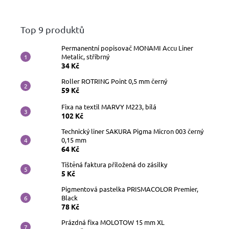
Top 9 produktů
Permanentní popisovač MONAMI Accu Liner
Metalic, stříbrný
34 Kč
Roller ROTRING Point 0,5 mm černý
59 Kč
Fixa na textil MARVY M223, bílá
102 Kč
Technický liner SAKURA Pigma Micron 003 černý
0,15 mm
64 Kč
Tištěná faktura přiložená do zásilky
5 Kč
Pigmentová pastelka PRISMACOLOR Premier,
Black
78 Kč
Prázdná fixa MOLOTOW 15 mm XL