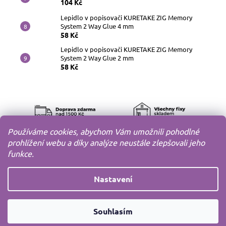
104 Kč
Lepidlo v popisovači KURETAKE ZIG Memory
System 2 Way Glue 4 mm
58 Kč
Lepidlo v popisovači KURETAKE ZIG Memory
System 2 Way Glue 2 mm
58 Kč
Používáme cookies, abychom Vám umožnili pohodlné
prohlížení webu a díky analýze neustále zlepšovali jeho
funkce.
Nastavení
Copyright 2010-2026
MODELOV s.r.o.
Všechna práva
Souhlasím
vyhrazena.
Vytvořil
Shoptet