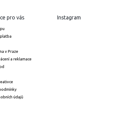
ce pro vás
Instagram
upu
platba
na v Praze
ácení a reklamace
od
reativce
podmínky
obních údajů