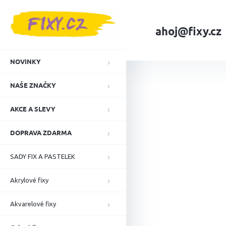
Přejít
na
obsah
ahoj@fixy.cz
Domů
NAŠE ZNA
NOVINKY
NAŠE ZNAČKY
AKCE A SLEVY
DOPRAVA ZDARMA
SADY FIX A PASTELEK
Akrylové fixy
Akvarelové fixy