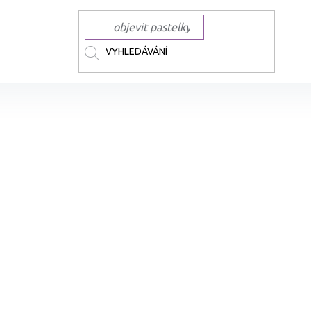
ČKY
TOUCH
TOUCH lihové Twin
Lihové fixy TOUCH oboustranné Fin