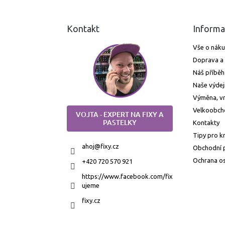
Kontakt
Informa
Vše o nák
Doprava a 
Náš příběh
Naše výdej
Výměna, vr
Velkoobch
VOJTA - EXPERT NA FIXY A
PASTELKY
Kontakty
Tipy pro k
ahoj
@
fixy.cz
Obchodní 
Ochrana os
+420 720 570 921
https://www.facebook.com/fix
ujeme
fixy.cz