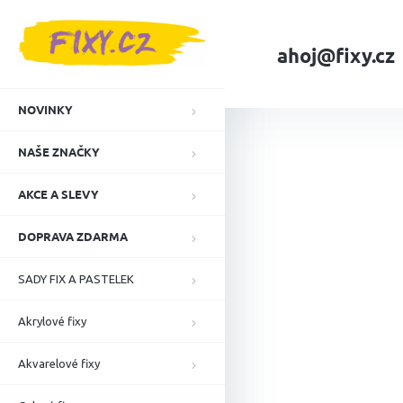
Přejít
na
obsah
ahoj@fixy.cz
Domů
NAŠE ZNA
NOVINKY
NAŠE ZNAČKY
AKCE A SLEVY
DOPRAVA ZDARMA
SADY FIX A PASTELEK
Akrylové fixy
Akvarelové fixy