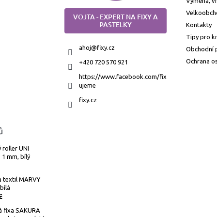
Výměna, vr
Velkoobch
VOJTA - EXPERT NA FIXY A
PASTELKY
Kontakty
Tipy pro k
ahoj
@
fixy.cz
Obchodní 
Ochrana os
+420 720 570 921
https://www.facebook.com/fix
ujeme
fixy.cz
ů
 roller UNI
1 mm, bílý
a textil MARVY
bílá
č
á fixa SAKURA