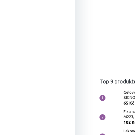
Top 9 produkt
Gelový
SIGNO 
65 Kč
Fixa n
M223, 
102 K
Lakov