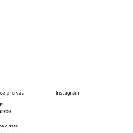
ce pro vás
Instagram
upu
platba
na v Praze