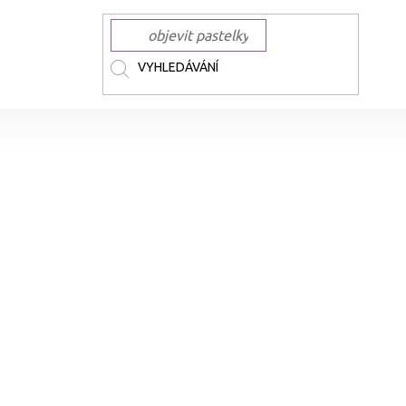
ČKY
TOUCH
TOUCH lihové Twin Brush
Lihové fixy TOUCH oboustrann