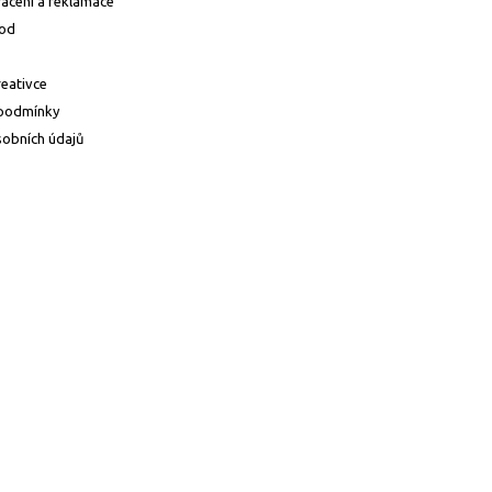
ácení a reklamace
od
reativce
podmínky
obních údajů