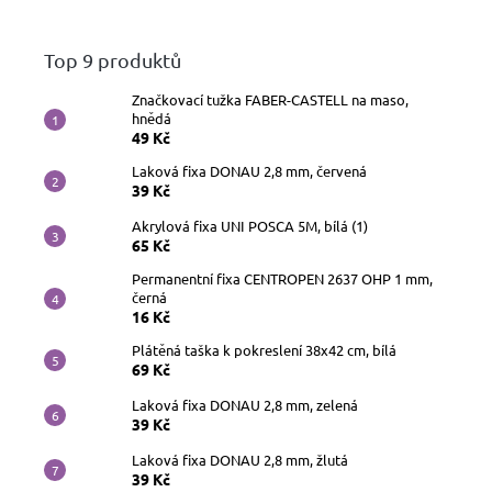
Top 9 produktů
Značkovací tužka FABER-CASTELL na maso,
hnědá
49 Kč
Laková fixa DONAU 2,8 mm, červená
39 Kč
Akrylová fixa UNI POSCA 5M, bílá (1)
65 Kč
Permanentní fixa CENTROPEN 2637 OHP 1 mm,
černá
16 Kč
Plátěná taška k pokreslení 38x42 cm, bílá
69 Kč
Laková fixa DONAU 2,8 mm, zelená
39 Kč
Laková fixa DONAU 2,8 mm, žlutá
39 Kč